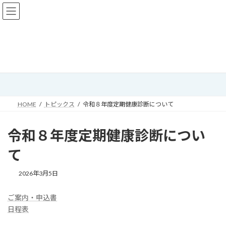
コ
ナ
ン
ビ
テ
ゲ
ン
ー
ツ
シ
へ
ョ
トピックス
ス
ン
キ
に
ッ
移
プ
動
HOME
トピックス
令和８年度定期健康診断について
令和８年度定期健康診断につい
て
2026年3月5日
ご案内・申込書
日程表