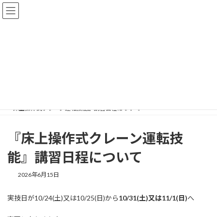
コ
ナ
ン
ビ
テ
ゲ
ン
ー
ツ
シ
へ
ョ
トピックス
ス
ン
キ
に
ッ
移
プ
動
HOME
トピックス
『床上操作式クレーン運転技能』講習日程について
『床上操作式クレーン運転技
能』講習日程について
2026年6月15日
実技日が10/24(土)又は10/25(日)から
10/31(土)又は11/1(日)
へ